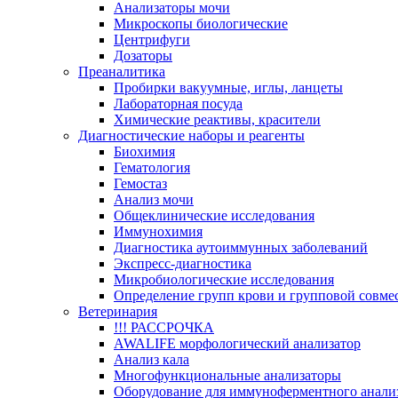
Анализаторы мочи
Микроскопы биологические
Центрифуги
Дозаторы
Преаналитика
Пробирки вакуумные, иглы, ланцеты
Лабораторная посуда
Химические реактивы, красители
Диагностические наборы и реагенты
Биохимия
Гематология
Гемостаз
Анализ мочи
Общеклинические исследования
Иммунохимия
Диагностика аутоиммунных заболеваний
Экспресс-диагностика
Микробиологические исследования
Определение групп крови и групповой совме
Ветеринария
!!! РАССРОЧКА
AWALIFE морфологический анализатор
Анализ кала
Многофункциональные анализаторы
Оборудование для иммуноферментного анали